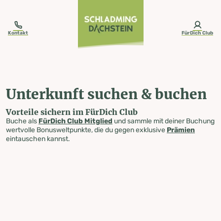
table-of-content.title
Unterkunft suchen & buchen
Zum Inhalt springen
Zum Inhaltsverzeichnis springen
Zur Navigation springen
Kontakt
FürDich Club
Unterkunft suchen & buchen
Vorteile sichern im FürDich Club
Buche als
FürDich Club Mitglied
und sammle mit deiner Buchung
wertvolle Bonusweltpunkte, die du gegen exklusive
Prämien
eintauschen kannst.