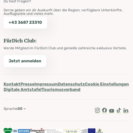
Du hast Fragen?
Gerne geben wir dir Auskunft über die Region, verfügbare Unterkünfte,
Ausflugsziele und vieles mehr.
+43 3687 23310
FürDich Club:
Werde Mitglied im FürDich Club und genieße zahlreiche exklusive Vorteile.
Jetzt anmelden
Kontakt
Presse
Impressum
Datenschutz
Cookie Einstellungen
Digitale Amtstafel
Tourismusverband
Sprache
DE
Instagram
Facebook
Youtube
Tik Tok
Lin