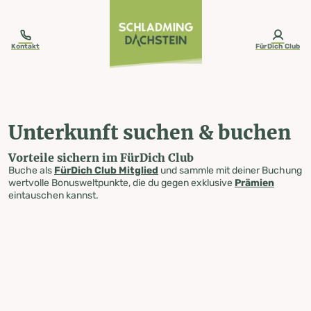
table-of-content.title
Unterkunft suchen & buchen
Zum Inhalt springen
Zum Inhaltsverzeichnis springen
Zur Navigation springen
Kontakt
FürDich Club
Unterkunft suchen & buchen
Vorteile sichern im FürDich Club
Buche als
FürDich Club Mitglied
und sammle mit deiner Buchung
wertvolle Bonusweltpunkte, die du gegen exklusive
Prämien
eintauschen kannst.