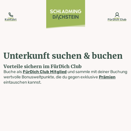
table-of-content.title
Unterkunft suchen & buchen
Zum Inhalt springen
Zum Inhaltsverzeichnis springen
Zur Navigation springen
Kontakt
FürDich Club
Unterkunft suchen & buchen
Vorteile sichern im FürDich Club
Buche als
FürDich Club Mitglied
und sammle mit deiner Buchung
wertvolle Bonusweltpunkte, die du gegen exklusive
Prämien
eintauschen kannst.