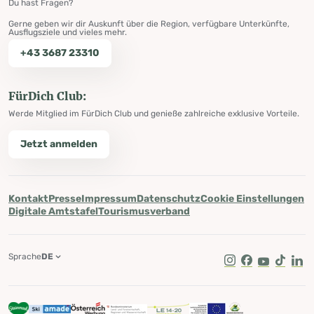
Du hast Fragen?
Gerne geben wir dir Auskunft über die Region, verfügbare Unterkünfte,
Ausflugsziele und vieles mehr.
+43 3687 23310
FürDich Club:
Werde Mitglied im FürDich Club und genieße zahlreiche exklusive Vorteile.
Jetzt anmelden
Kontakt
Presse
Impressum
Datenschutz
Cookie Einstellungen
Digitale Amtstafel
Tourismusverband
Sprache
DE
Instagram
Facebook
Youtube
Tik Tok
Lin