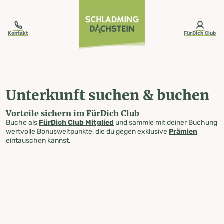
table-of-content.title
Unterkunft suchen & buchen
Zum Inhalt springen
Zum Inhaltsverzeichnis springen
Zur Navigation springen
Kontakt
FürDich Club
Unterkunft suchen & buchen
Vorteile sichern im FürDich Club
Buche als
FürDich Club Mitglied
und sammle mit deiner Buchung
wertvolle Bonusweltpunkte, die du gegen exklusive
Prämien
eintauschen kannst.