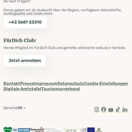
Du hast Fragen?
Gerne geben wir dir Auskunft über die Region, verfügbare Unterkünfte,
Ausflugsziele und vieles mehr.
+43 3687 23310
FürDich Club:
Werde Mitglied im FürDich Club und genieße zahlreiche exklusive Vorteile.
Jetzt anmelden
Kontakt
Presse
Impressum
Datenschutz
Cookie Einstellungen
Digitale Amtstafel
Tourismusverband
Sprache
DE
Instagram
Facebook
Youtube
Tik Tok
Lin