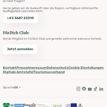
Du hast Fragen?
Gerne geben wir dir Auskunft über die Region, verfügbare Unterkünfte,
Ausflugsziele und vieles mehr.
+43 3687 23310
FürDich Club:
Werde Mitglied im FürDich Club und genieße zahlreiche exklusive Vorteile.
Jetzt anmelden
Kontakt
Presse
Impressum
Datenschutz
Cookie Einstellungen
Digitale Amtstafel
Tourismusverband
Sprache
DE
Instagram
Facebook
Youtube
Tik Tok
Lin