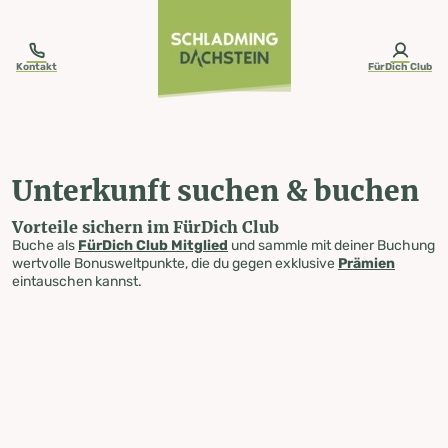
table-of-content.title
Unterkunft suchen & buchen
Zum Inhalt springen
Zum Inhaltsverzeichnis springen
Zur Navigation springen
Kontakt
FürDich Club
Unterkunft suchen & buchen
Vorteile sichern im FürDich Club
Buche als
FürDich Club Mitglied
und sammle mit deiner Buchung
wertvolle Bonusweltpunkte, die du gegen exklusive
Prämien
eintauschen kannst.