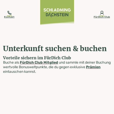
table-of-content.title
Unterkunft suchen & buchen
Zum Inhalt springen
Zum Inhaltsverzeichnis springen
Zur Navigation springen
Kontakt
FürDich Club
Unterkunft suchen & buchen
Vorteile sichern im FürDich Club
Buche als
FürDich Club Mitglied
und sammle mit deiner Buchung
wertvolle Bonusweltpunkte, die du gegen exklusive
Prämien
eintauschen kannst.