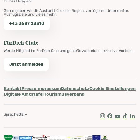
Du hast Fragen?
Gerne geben wir dir Auskunft über die Region, verfügbare Unterkünfte,
Ausflugsziele und vieles mehr.
+43 3687 23310
FürDich Club:
Werde Mitglied im FürDich Club und genieße zahlreiche exklusive Vorteile.
Jetzt anmelden
Kontakt
Presse
Impressum
Datenschutz
Cookie Einstellungen
Digitale Amtstafel
Tourismusverband
Sprache
DE
Instagram
Facebook
Youtube
Tik Tok
Lin