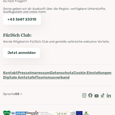
Du hast Fragen?
Gerne geben wir dir Auskunft über die Region, verfügbare Unterkünfte,
Ausflugsziele und vieles mehr.
+43 3687 23310
FürDich Club:
Werde Mitglied im FürDich Club und genieße zahlreiche exklusive Vorteile.
Jetzt anmelden
Kontakt
Presse
Impressum
Datenschutz
Cookie Einstellungen
Digitale Amtstafel
Tourismusverband
Sprache
DE
Instagram
Facebook
Youtube
Tik Tok
Lin