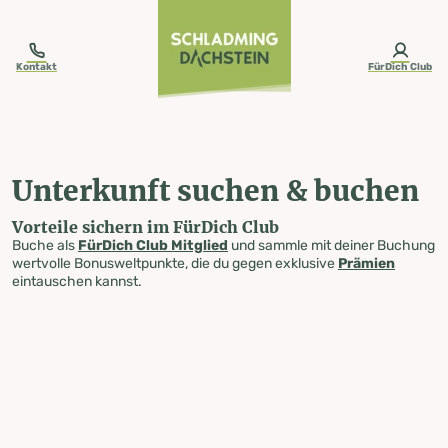
table-of-content.title
Unterkunft suchen & buchen
Zum Inhalt springen
Zum Inhaltsverzeichnis springen
Zur Navigation springen
Kontakt
FürDich Club
Unterkunft suchen & buchen
Vorteile sichern im FürDich Club
Buche als
FürDich Club Mitglied
und sammle mit deiner Buchung
wertvolle Bonusweltpunkte, die du gegen exklusive
Prämien
eintauschen kannst.