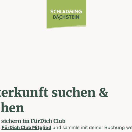
erkunft suchen &
chen
e sichern im FürDich Club
s
FürDich Club Mitglied
und sammle mit deiner Buchung wer