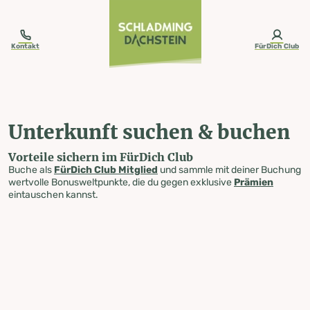
table-of-content.title
Unterkunft suchen & buchen
Zum Inhalt springen
Zum Inhaltsverzeichnis springen
Zur Navigation springen
Kontakt
FürDich Club
Unterkunft suchen & buchen
Vorteile sichern im FürDich Club
Buche als
FürDich Club Mitglied
und sammle mit deiner Buchung
wertvolle Bonusweltpunkte, die du gegen exklusive
Prämien
eintauschen kannst.