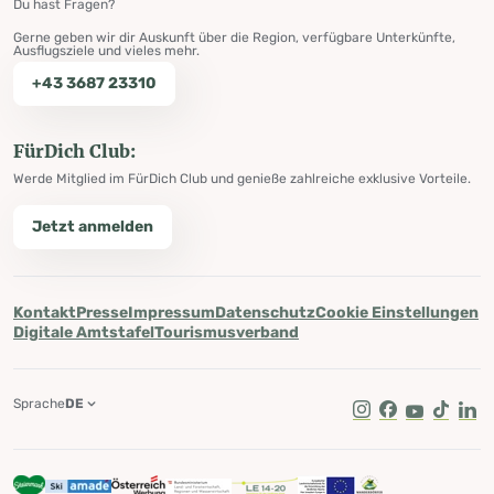
Du hast Fragen?
Gerne geben wir dir Auskunft über die Region, verfügbare Unterkünfte,
Ausflugsziele und vieles mehr.
+43 3687 23310
FürDich Club:
Werde Mitglied im FürDich Club und genieße zahlreiche exklusive Vorteile.
Jetzt anmelden
Kontakt
Presse
Impressum
Datenschutz
Cookie Einstellungen
Digitale Amtstafel
Tourismusverband
Sprache
DE
Instagram
Facebook
Youtube
Tik Tok
Lin