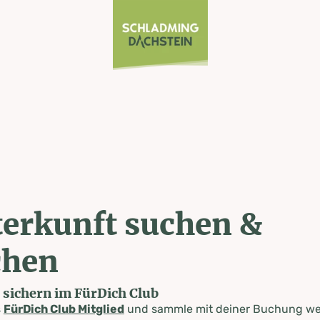
erkunft suchen &
chen
e sichern im FürDich Club
s
FürDich Club Mitglied
und sammle mit deiner Buchung wer