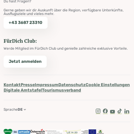
Du hast Fragen?
Gerne geben wir dir Auskunft über die Region, verfügbare Unterkünfte,
Ausflugsziele und vieles mehr.
+43 3687 23310
FürDich Club:
Werde Mitglied im FürDich Club und genieße zahlreiche exklusive Vorteile.
Jetzt anmelden
Kontakt
Presse
Impressum
Datenschutz
Cookie Einstellungen
Digitale Amtstafel
Tourismusverband
Sprache
DE
Instagram
Facebook
Youtube
Tik Tok
Lin