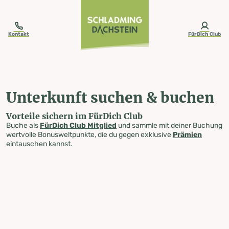
table-of-content.title
Unterkunft suchen & buchen
Zum Inhalt springen
Zum Inhaltsverzeichnis springen
Zur Navigation springen
Kontakt
FürDich Club
Unterkunft suchen & buchen
Vorteile sichern im FürDich Club
Buche als
FürDich Club Mitglied
und sammle mit deiner Buchung
wertvolle Bonusweltpunkte, die du gegen exklusive
Prämien
eintauschen kannst.