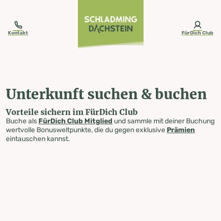
table-of-content.title
Unterkunft suchen & buchen
Zum Inhalt springen
Zum Inhaltsverzeichnis springen
Zur Navigation springen
Kontakt
FürDich Club
Unterkunft suchen & buchen
Vorteile sichern im FürDich Club
Buche als
FürDich Club Mitglied
und sammle mit deiner Buchung
wertvolle Bonusweltpunkte, die du gegen exklusive
Prämien
eintauschen kannst.