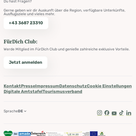
Du hast Fragen?
Gerne geben wir dir Auskunft über die Region, verfügbare Unterkünfte,
Ausflugsziele und vieles mehr.
+43 3687 23310
FürDich Club:
Werde Mitglied im FürDich Club und genieße zahlreiche exklusive Vorteile.
Jetzt anmelden
Kontakt
Presse
Impressum
Datenschutz
Cookie Einstellungen
Digitale Amtstafel
Tourismusverband
Sprache
DE
Instagram
Facebook
Youtube
Tik Tok
Lin