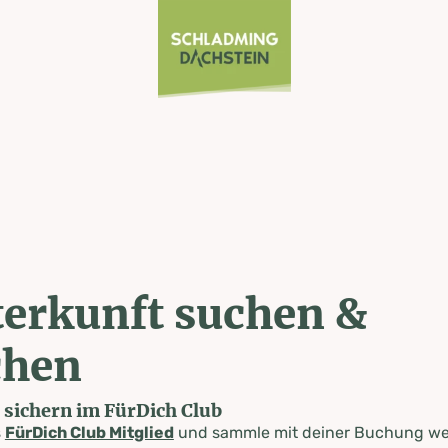
erkunft suchen &
chen
e sichern im FürDich Club
s
FürDich Club Mitglied
und sammle mit deiner Buchung wer