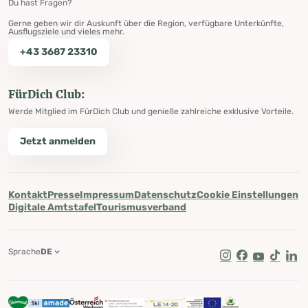
Du hast Fragen?
Gerne geben wir dir Auskunft über die Region, verfügbare Unterkünfte,
Ausflugsziele und vieles mehr.
+43 3687 23310
FürDich Club:
Werde Mitglied im FürDich Club und genieße zahlreiche exklusive Vorteile.
Jetzt anmelden
Kontakt
Presse
Impressum
Datenschutz
Cookie Einstellungen
Digitale Amtstafel
Tourismusverband
Sprache
DE
Instagram
Facebook
Youtube
Tik Tok
Lin