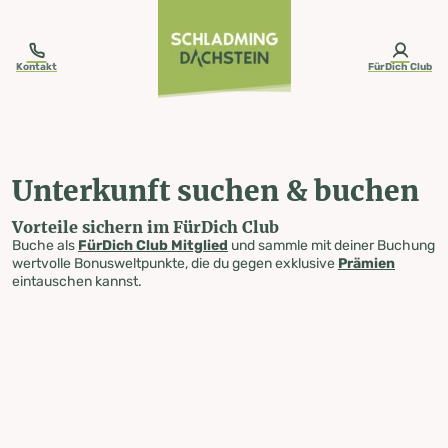
table-of-content.title
Unterkunft suchen & buchen
Zum Inhalt springen
Zum Inhaltsverzeichnis springen
Zur Navigation springen
Kontakt
FürDich Club
Unterkunft suchen & buchen
Vorteile sichern im FürDich Club
Buche als
FürDich Club Mitglied
und sammle mit deiner Buchung
wertvolle Bonusweltpunkte, die du gegen exklusive
Prämien
eintauschen kannst.