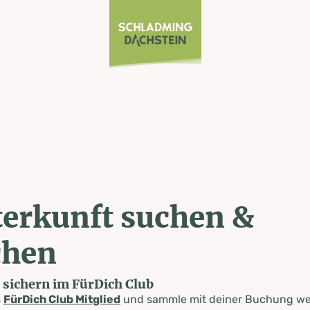
erkunft suchen &
chen
e sichern im FürDich Club
s
FürDich Club Mitglied
und sammle mit deiner Buchung wer