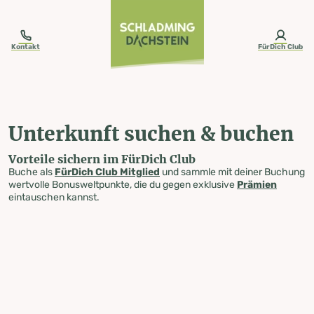
table-of-content.title
Unterkunft suchen & buchen
Zum Inhalt springen
Zum Inhaltsverzeichnis springen
Zur Navigation springen
Kontakt
FürDich Club
Unterkunft suchen & buchen
Vorteile sichern im FürDich Club
Buche als
FürDich Club Mitglied
und sammle mit deiner Buchung
wertvolle Bonusweltpunkte, die du gegen exklusive
Prämien
eintauschen kannst.