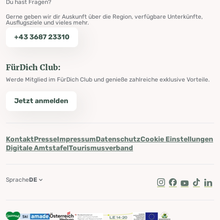
Du hast Fragen?
Gerne geben wir dir Auskunft über die Region, verfügbare Unterkünfte,
Ausflugsziele und vieles mehr.
+43 3687 23310
FürDich Club:
Werde Mitglied im FürDich Club und genieße zahlreiche exklusive Vorteile.
Jetzt anmelden
Kontakt
Presse
Impressum
Datenschutz
Cookie Einstellungen
Digitale Amtstafel
Tourismusverband
Sprache
DE
Instagram
Facebook
Youtube
Tik Tok
Lin