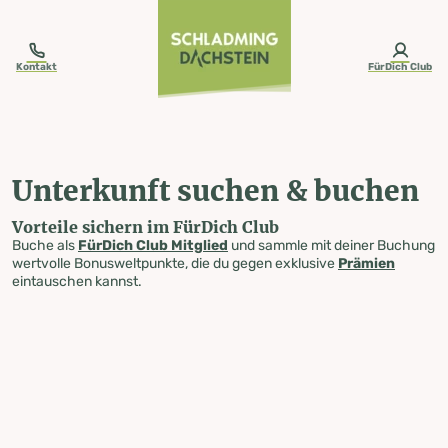
table-of-content.title
Unterkunft suchen & buchen
Zum Inhalt springen
Zum Inhaltsverzeichnis springen
Zur Navigation springen
Kontakt
FürDich Club
Unterkunft suchen & buchen
Vorteile sichern im FürDich Club
Buche als
FürDich Club Mitglied
und sammle mit deiner Buchung
wertvolle Bonusweltpunkte, die du gegen exklusive
Prämien
eintauschen kannst.