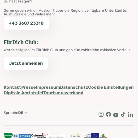
Du hast Fragen?
Gerne geben wir dir Auskunft über die Region, verfügbare Unterkünfte,
Ausflugsziele und vieles mehr.
+43 3687 23310
FürDich Club:
Werde Mitglied im FürDich Club und genieße zahlreiche exklusive Vorteile.
Jetzt anmelden
Kontakt
Presse
Impressum
Datenschutz
Cookie Einstellungen
Digitale Amtstafel
Tourismusverband
Sprache
DE
Instagram
Facebook
Youtube
Tik Tok
Lin