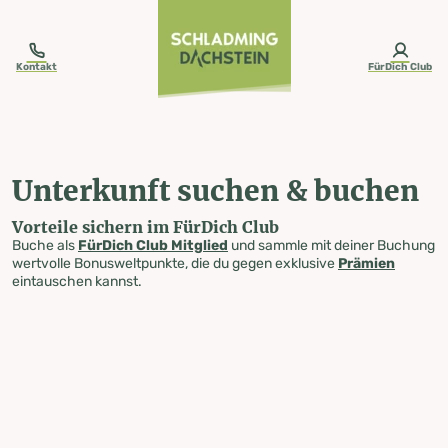
table-of-content.title
Unterkunft suchen & buchen
Zum Inhalt springen
Zum Inhaltsverzeichnis springen
Zur Navigation springen
Kontakt
FürDich Club
Unterkunft suchen & buchen
Vorteile sichern im FürDich Club
Buche als
FürDich Club Mitglied
und sammle mit deiner Buchung
wertvolle Bonusweltpunkte, die du gegen exklusive
Prämien
eintauschen kannst.