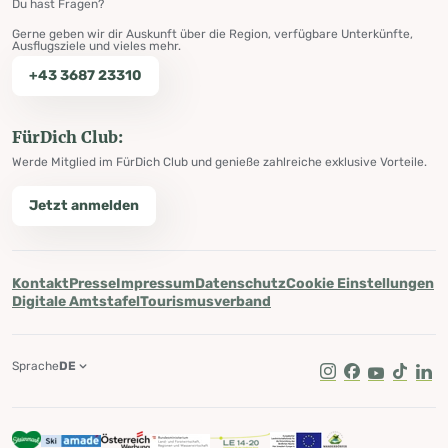
Du hast Fragen?
Gerne geben wir dir Auskunft über die Region, verfügbare Unterkünfte,
Ausflugsziele und vieles mehr.
+43 3687 23310
FürDich Club:
Werde Mitglied im FürDich Club und genieße zahlreiche exklusive Vorteile.
Jetzt anmelden
Kontakt
Presse
Impressum
Datenschutz
Cookie Einstellungen
Digitale Amtstafel
Tourismusverband
Sprache
DE
Instagram
Facebook
Youtube
Tik Tok
Lin