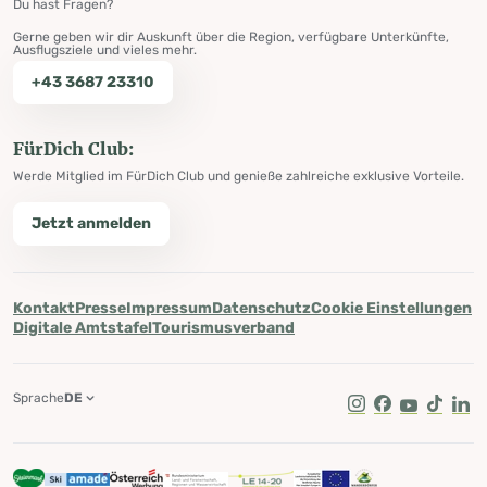
Du hast Fragen?
Gerne geben wir dir Auskunft über die Region, verfügbare Unterkünfte,
Ausflugsziele und vieles mehr.
+43 3687 23310
FürDich Club:
Werde Mitglied im FürDich Club und genieße zahlreiche exklusive Vorteile.
Jetzt anmelden
Kontakt
Presse
Impressum
Datenschutz
Cookie Einstellungen
Digitale Amtstafel
Tourismusverband
Sprache
DE
Instagram
Facebook
Youtube
Tik Tok
Lin