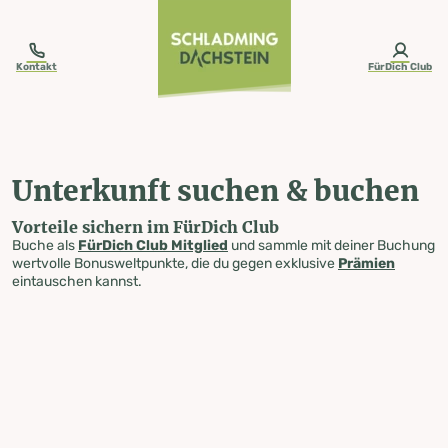
table-of-content.title
Unterkunft suchen & buchen
Zum Inhalt springen
Zum Inhaltsverzeichnis springen
Zur Navigation springen
Kontakt
FürDich Club
Unterkunft suchen & buchen
Vorteile sichern im FürDich Club
Buche als
FürDich Club Mitglied
und sammle mit deiner Buchung
wertvolle Bonusweltpunkte, die du gegen exklusive
Prämien
eintauschen kannst.