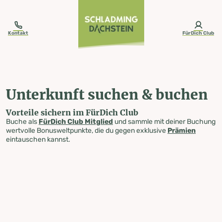
table-of-content.title
Unterkunft suchen & buchen
Zum Inhalt springen
Zum Inhaltsverzeichnis springen
Zur Navigation springen
Kontakt
FürDich Club
Unterkunft suchen & buchen
Vorteile sichern im FürDich Club
Buche als
FürDich Club Mitglied
und sammle mit deiner Buchung
wertvolle Bonusweltpunkte, die du gegen exklusive
Prämien
eintauschen kannst.