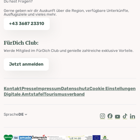
Du hast Fragen?
Gerne geben wir dir Auskunft über die Region, verfügbare Unterkünfte,
Ausflugsziele und vieles mehr.
+43 3687 23310
FürDich Club:
Werde Mitglied im FürDich Club und genieße zahlreiche exklusive Vorteile.
Jetzt anmelden
Kontakt
Presse
Impressum
Datenschutz
Cookie Einstellungen
Digitale Amtstafel
Tourismusverband
Sprache
DE
Instagram
Facebook
Youtube
Tik Tok
Lin