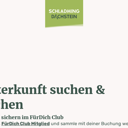
erkunft suchen &
chen
e sichern im FürDich Club
s
FürDich Club Mitglied
und sammle mit deiner Buchung wer