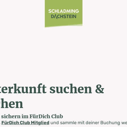
erkunft suchen &
chen
e sichern im FürDich Club
s
FürDich Club Mitglied
und sammle mit deiner Buchung wer