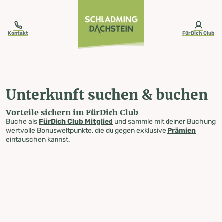
table-of-content.title
Unterkunft suchen & buchen
Zum Inhalt springen
Zum Inhaltsverzeichnis springen
Zur Navigation springen
Kontakt
FürDich Club
Unterkunft suchen & buchen
Vorteile sichern im FürDich Club
Buche als
FürDich Club Mitglied
und sammle mit deiner Buchung
wertvolle Bonusweltpunkte, die du gegen exklusive
Prämien
eintauschen kannst.