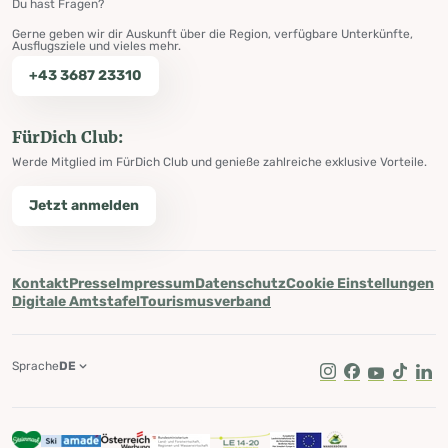
Du hast Fragen?
Gerne geben wir dir Auskunft über die Region, verfügbare Unterkünfte,
Ausflugsziele und vieles mehr.
+43 3687 23310
FürDich Club:
Werde Mitglied im FürDich Club und genieße zahlreiche exklusive Vorteile.
Jetzt anmelden
Kontakt
Presse
Impressum
Datenschutz
Cookie Einstellungen
Digitale Amtstafel
Tourismusverband
Sprache
DE
Instagram
Facebook
Youtube
Tik Tok
Lin