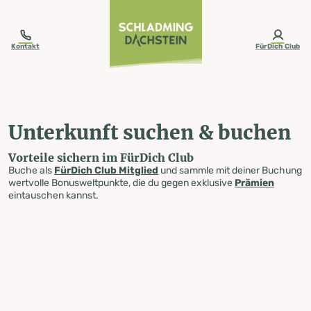
table-of-content.title
Unterkunft suchen & buchen
Zum Inhalt springen
Zum Inhaltsverzeichnis springen
Zur Navigation springen
Kontakt
FürDich Club
Unterkunft suchen & buchen
Vorteile sichern im FürDich Club
Buche als
FürDich Club Mitglied
und sammle mit deiner Buchung
wertvolle Bonusweltpunkte, die du gegen exklusive
Prämien
eintauschen kannst.