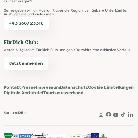
Du hast Fragen?
Gerne geben wir dir Auskunft über die Region, verfügbare Unterkünfte,
Ausflugsziele und vieles mehr.
+43 3687 23310
FürDich Club:
Werde Mitglied im FürDich Club und genieße zahlreiche exklusive Vorteile.
Jetzt anmelden
Kontakt
Presse
Impressum
Datenschutz
Cookie Einstellungen
Digitale Amtstafel
Tourismusverband
Sprache
DE
Instagram
Facebook
Youtube
Tik Tok
Lin