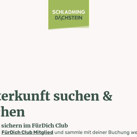
erkunft suchen &
chen
e sichern im FürDich Club
s
FürDich Club Mitglied
und sammle mit deiner Buchung wer