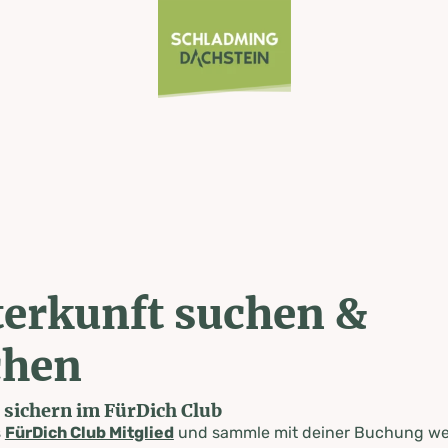
erkunft suchen &
chen
e sichern im FürDich Club
s
FürDich Club Mitglied
und sammle mit deiner Buchung wer