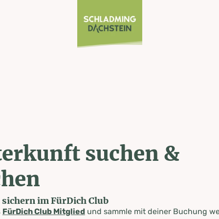
erkunft suchen &
chen
e sichern im FürDich Club
s
FürDich Club Mitglied
und sammle mit deiner Buchung wer