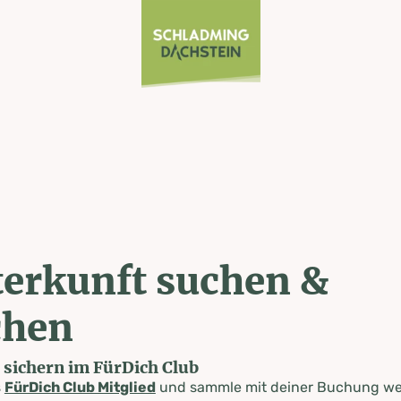
erkunft suchen &
chen
e sichern im FürDich Club
s
FürDich Club Mitglied
und sammle mit deiner Buchung wer