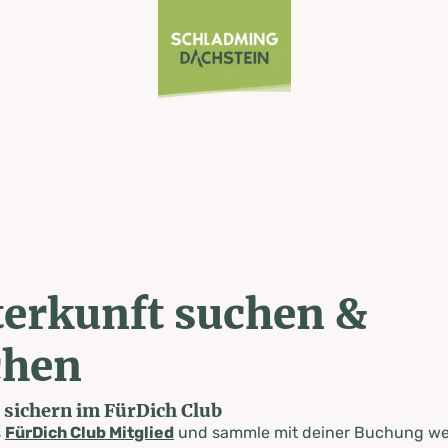
erkunft suchen &
chen
e sichern im FürDich Club
s
FürDich Club Mitglied
und sammle mit deiner Buchung wer