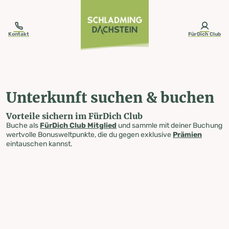
table-of-content.title
Unterkunft suchen & buchen
Zum Inhalt springen
Zum Inhaltsverzeichnis springen
Zur Navigation springen
Kontakt
FürDich Club
Unterkunft suchen & buchen
Vorteile sichern im FürDich Club
Buche als
FürDich Club Mitglied
und sammle mit deiner Buchung
wertvolle Bonusweltpunkte, die du gegen exklusive
Prämien
eintauschen kannst.