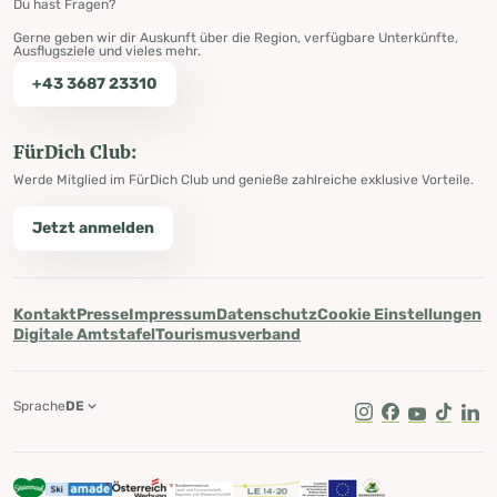
Du hast Fragen?
Gerne geben wir dir Auskunft über die Region, verfügbare Unterkünfte,
Ausflugsziele und vieles mehr.
+43 3687 23310
FürDich Club:
Werde Mitglied im FürDich Club und genieße zahlreiche exklusive Vorteile.
Jetzt anmelden
Kontakt
Presse
Impressum
Datenschutz
Cookie Einstellungen
Digitale Amtstafel
Tourismusverband
Sprache
DE
Instagram
Facebook
Youtube
Tik Tok
Lin