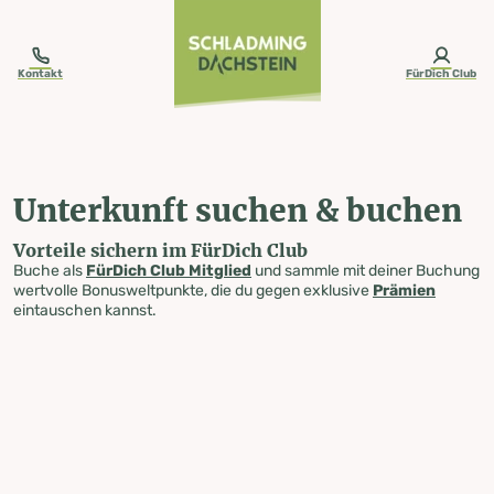
table-of-content.title
Unterkunft suchen & buchen
Zum Inhalt springen
Zum Inhaltsverzeichnis springen
Zur Navigation springen
Kontakt
FürDich Club
Unterkunft suchen & buchen
Vorteile sichern im FürDich Club
Buche als
FürDich Club Mitglied
und sammle mit deiner Buchung
wertvolle Bonusweltpunkte, die du gegen exklusive
Prämien
eintauschen kannst.