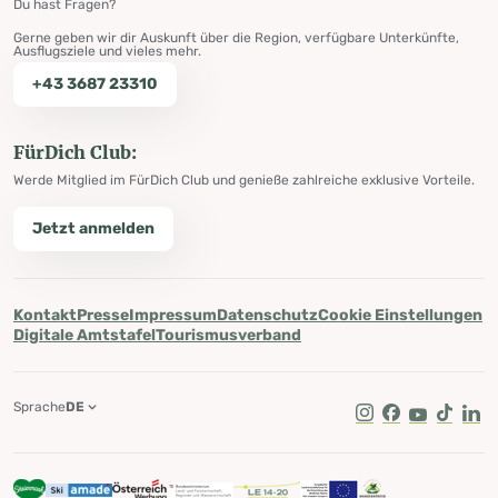
Du hast Fragen?
Gerne geben wir dir Auskunft über die Region, verfügbare Unterkünfte,
Ausflugsziele und vieles mehr.
+43 3687 23310
FürDich Club:
Werde Mitglied im FürDich Club und genieße zahlreiche exklusive Vorteile.
Jetzt anmelden
Kontakt
Presse
Impressum
Datenschutz
Cookie Einstellungen
Digitale Amtstafel
Tourismusverband
Sprache
DE
Instagram
Facebook
Youtube
Tik Tok
Lin