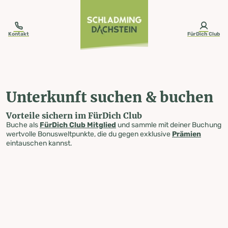
table-of-content.title
Unterkunft suchen & buchen
Zum Inhalt springen
Zum Inhaltsverzeichnis springen
Zur Navigation springen
Kontakt
FürDich Club
Unterkunft suchen & buchen
Vorteile sichern im FürDich Club
Buche als
FürDich Club Mitglied
und sammle mit deiner Buchung
wertvolle Bonusweltpunkte, die du gegen exklusive
Prämien
eintauschen kannst.