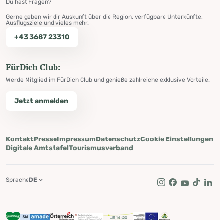
Du hast Fragen?
Gerne geben wir dir Auskunft über die Region, verfügbare Unterkünfte,
Ausflugsziele und vieles mehr.
+43 3687 23310
FürDich Club:
Werde Mitglied im FürDich Club und genieße zahlreiche exklusive Vorteile.
Jetzt anmelden
Kontakt
Presse
Impressum
Datenschutz
Cookie Einstellungen
Digitale Amtstafel
Tourismusverband
Sprache
DE
Instagram
Facebook
Youtube
Tik Tok
Lin