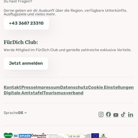
Du hast Fragen?
Gerne geben wir dir Auskunft über die Region, verfügbare Unterkünfte,
Ausflugsziele und vieles mehr.
+43 3687 23310
FürDich Club:
Werde Mitglied im FürDich Club und genieße zahlreiche exklusive Vorteile.
Jetzt anmelden
Kontakt
Presse
Impressum
Datenschutz
Cookie Einstellungen
Digitale Amtstafel
Tourismusverband
Sprache
DE
Instagram
Facebook
Youtube
Tik Tok
Lin