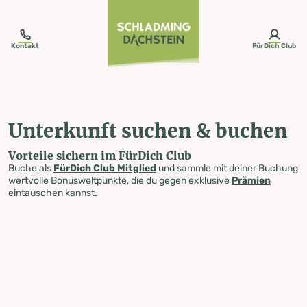
table-of-content.title
Unterkunft suchen & buchen
Zum Inhalt springen
Zum Inhaltsverzeichnis springen
Zur Navigation springen
Kontakt
FürDich Club
Unterkunft suchen & buchen
Vorteile sichern im FürDich Club
Buche als
FürDich Club Mitglied
und sammle mit deiner Buchung
wertvolle Bonusweltpunkte, die du gegen exklusive
Prämien
eintauschen kannst.