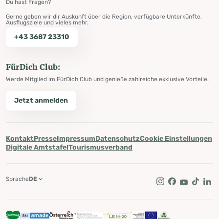
Du hast Fragen?
Gerne geben wir dir Auskunft über die Region, verfügbare Unterkünfte,
Ausflugsziele und vieles mehr.
+43 3687 23310
FürDich Club:
Werde Mitglied im FürDich Club und genieße zahlreiche exklusive Vorteile.
Jetzt anmelden
Kontakt
Presse
Impressum
Datenschutz
Cookie Einstellungen
Digitale Amtstafel
Tourismusverband
Sprache
DE
Instagram
Facebook
Youtube
Tik Tok
Lin