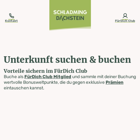
table-of-content.title
Unterkunft suchen & buchen
Zum Inhalt springen
Zum Inhaltsverzeichnis springen
Zur Navigation springen
Kontakt
FürDich Club
Unterkunft suchen & buchen
Vorteile sichern im FürDich Club
Buche als
FürDich Club Mitglied
und sammle mit deiner Buchung
wertvolle Bonusweltpunkte, die du gegen exklusive
Prämien
eintauschen kannst.