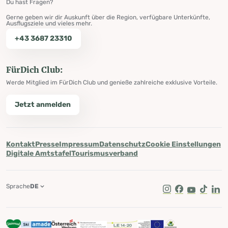
Du hast Fragen?
Gerne geben wir dir Auskunft über die Region, verfügbare Unterkünfte,
Ausflugsziele und vieles mehr.
+43 3687 23310
FürDich Club:
Werde Mitglied im FürDich Club und genieße zahlreiche exklusive Vorteile.
Jetzt anmelden
Kontakt
Presse
Impressum
Datenschutz
Cookie Einstellungen
Digitale Amtstafel
Tourismusverband
Sprache
DE
Instagram
Facebook
Youtube
Tik Tok
Lin