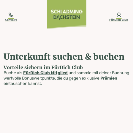
table-of-content.title
Unterkunft suchen & buchen
Zum Inhalt springen
Zum Inhaltsverzeichnis springen
Zur Navigation springen
Kontakt
FürDich Club
Unterkunft suchen & buchen
Vorteile sichern im FürDich Club
Buche als
FürDich Club Mitglied
und sammle mit deiner Buchung
wertvolle Bonusweltpunkte, die du gegen exklusive
Prämien
eintauschen kannst.