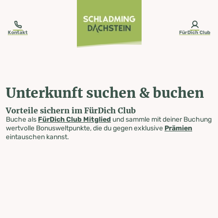
table-of-content.title
Unterkunft suchen & buchen
Zum Inhalt springen
Zum Inhaltsverzeichnis springen
Zur Navigation springen
Kontakt
FürDich Club
Unterkunft suchen & buchen
Vorteile sichern im FürDich Club
Buche als
FürDich Club Mitglied
und sammle mit deiner Buchung
wertvolle Bonusweltpunkte, die du gegen exklusive
Prämien
eintauschen kannst.