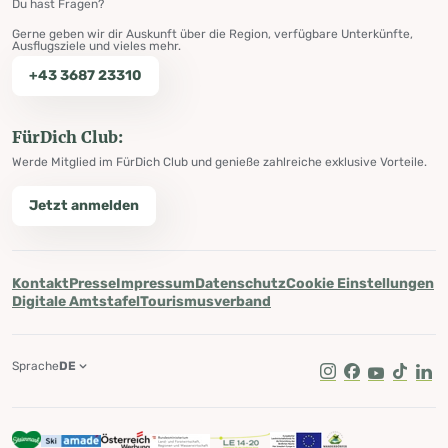
Du hast Fragen?
Gerne geben wir dir Auskunft über die Region, verfügbare Unterkünfte,
Ausflugsziele und vieles mehr.
+43 3687 23310
FürDich Club:
Werde Mitglied im FürDich Club und genieße zahlreiche exklusive Vorteile.
Jetzt anmelden
Kontakt
Presse
Impressum
Datenschutz
Cookie Einstellungen
Digitale Amtstafel
Tourismusverband
Sprache
DE
Instagram
Facebook
Youtube
Tik Tok
Lin