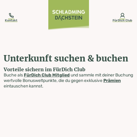
table-of-content.title
Unterkunft suchen & buchen
Zum Inhalt springen
Zum Inhaltsverzeichnis springen
Zur Navigation springen
Kontakt
FürDich Club
Unterkunft suchen & buchen
Vorteile sichern im FürDich Club
Buche als
FürDich Club Mitglied
und sammle mit deiner Buchung
wertvolle Bonusweltpunkte, die du gegen exklusive
Prämien
eintauschen kannst.