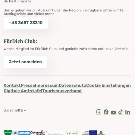
Du hast Fragen?
Gerne geben wir dir Auskunft über die Region, verfügbare Unterkünfte,
Ausflugsziele und vieles mehr.
+43 3687 23310
FürDich Club:
Werde Mitglied im FürDich Club und genieße zahlreiche exklusive Vorteile.
Jetzt anmelden
Kontakt
Presse
Impressum
Datenschutz
Cookie Einstellungen
Digitale Amtstafel
Tourismusverband
Sprache
DE
Instagram
Facebook
Youtube
Tik Tok
Lin