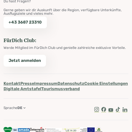
Du hast Fragen?
Gerne geben wir dir Auskunft über die Region, verfügbare Unterkünfte,
Ausflugsziele und vieles mehr.
+43 3687 23310
FürDich Club:
Werde Mitglied im FürDich Club und genieße zahlreiche exklusive Vorteile.
Jetzt anmelden
Kontakt
Presse
Impressum
Datenschutz
Cookie Einstellungen
Digitale Amtstafel
Tourismusverband
Sprache
DE
Instagram
Facebook
Youtube
Tik Tok
Lin