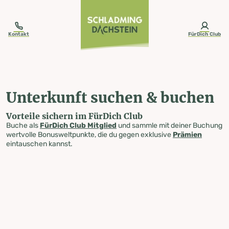
table-of-content.title
Unterkunft suchen & buchen
Zum Inhalt springen
Zum Inhaltsverzeichnis springen
Zur Navigation springen
Kontakt
FürDich Club
Unterkunft suchen & buchen
Vorteile sichern im FürDich Club
Buche als
FürDich Club Mitglied
und sammle mit deiner Buchung
wertvolle Bonusweltpunkte, die du gegen exklusive
Prämien
eintauschen kannst.