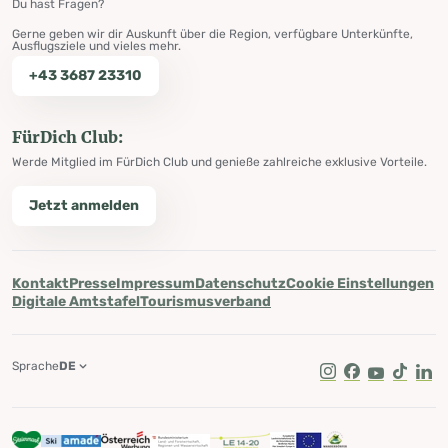
Du hast Fragen?
Gerne geben wir dir Auskunft über die Region, verfügbare Unterkünfte,
Ausflugsziele und vieles mehr.
+43 3687 23310
FürDich Club:
Werde Mitglied im FürDich Club und genieße zahlreiche exklusive Vorteile.
Jetzt anmelden
Kontakt
Presse
Impressum
Datenschutz
Cookie Einstellungen
Digitale Amtstafel
Tourismusverband
Sprache
DE
Instagram
Facebook
Youtube
Tik Tok
Lin