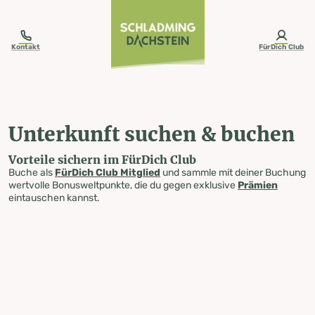
table-of-content.title
Unterkunft suchen & buchen
Zum Inhalt springen
Zum Inhaltsverzeichnis springen
Zur Navigation springen
Kontakt
FürDich Club
Unterkunft suchen & buchen
Vorteile sichern im FürDich Club
Buche als
FürDich Club Mitglied
und sammle mit deiner Buchung
wertvolle Bonusweltpunkte, die du gegen exklusive
Prämien
eintauschen kannst.