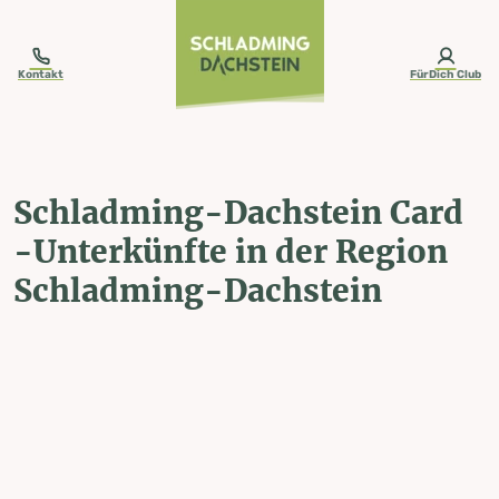
table-of-content.title
Schladming-Dachstein Card -Unterkünfte in der Region Schladming-
Zum Inhalt springen
Zum Inhaltsverzeichnis springen
Zur Navigation springen
Kontakt
FürDich Club
Schladming-Dachstein Card
-Unterkünfte in der Region
Schladming-Dachstein