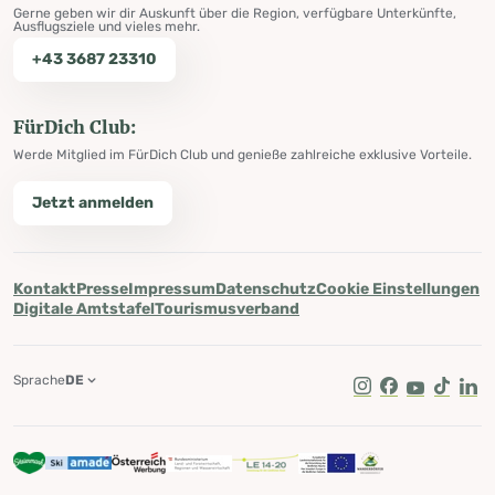
Gerne geben wir dir Auskunft über die Region, verfügbare Unterkünfte,
Ausflugsziele und vieles mehr.
+43 3687 23310
FürDich Club:
Werde Mitglied im FürDich Club und genieße zahlreiche exklusive Vorteile.
Jetzt anmelden
Kontakt
Presse
Impressum
Datenschutz
Cookie Einstellungen
Digitale Amtstafel
Tourismusverband
Sprache
DE
Instagram
Facebook
Youtube
Tik Tok
Lin