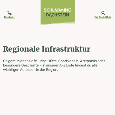
table-of-content.title
Regionale Infrastruktur
Zum Inhalt springen
Zum Inhaltsverzeichnis springen
Zur Navigation springen
Kontakt
FürDich Club
Regionale Infrastruktur
Ob gemütliches Café, urige Hütte, Sportverleih, Arztpraxis oder
besondere Geschäfte – in unserer A–Z Liste findest du alle
wichtigen Adressen in der Region.