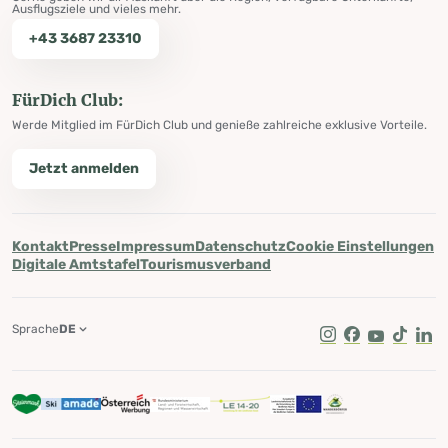
Ausflugsziele und vieles mehr.
+43 3687 23310
FürDich Club:
Werde Mitglied im FürDich Club und genieße zahlreiche exklusive Vorteile.
Jetzt anmelden
Kontakt
Presse
Impressum
Datenschutz
Cookie Einstellungen
Digitale Amtstafel
Tourismusverband
Sprache
DE
Instagram
Facebook
Youtube
Tik Tok
Lin