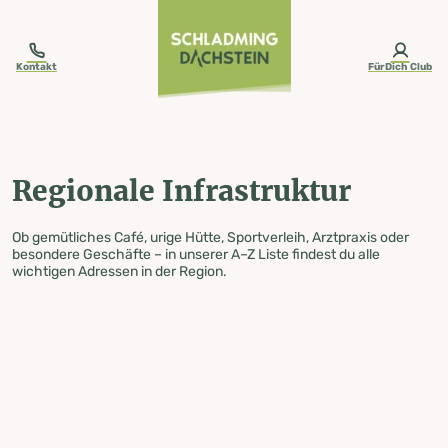
table-of-content.title
Regionale Infrastruktur
Zum Inhalt springen
Zum Inhaltsverzeichnis springen
Zur Navigation springen
Kontakt
FürDich Club
Regionale Infrastruktur
Ob gemütliches Café, urige Hütte, Sportverleih, Arztpraxis oder
besondere Geschäfte – in unserer A–Z Liste findest du alle
wichtigen Adressen in der Region.