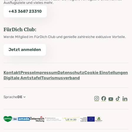
Ausflugsziele und vieles mehr.
+43 3687 23310
FürDich Club:
Werde Mitglied im FürDich Club und genieße zahlreiche exklusive Vorteile.
Jetzt anmelden
Kontakt
Presse
Impressum
Datenschutz
Cookie Einstellungen
Digitale Amtstafel
Tourismusverband
Sprache
DE
Instagram
Facebook
Youtube
Tik Tok
Lin