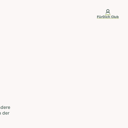
FürDich Club
ndere
n der