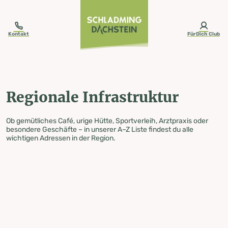
table-of-content.title
Regionale Infrastruktur
Zum Inhalt springen
Zum Inhaltsverzeichnis springen
Zur Navigation springen
Kontakt
FürDich Club
Regionale Infrastruktur
Ob gemütliches Café, urige Hütte, Sportverleih, Arztpraxis oder
besondere Geschäfte – in unserer A–Z Liste findest du alle
wichtigen Adressen in der Region.