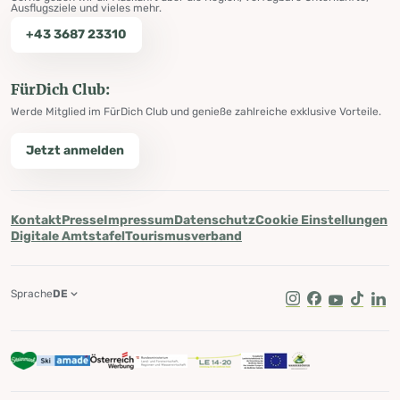
Ausflugsziele und vieles mehr.
+43 3687 23310
FürDich Club:
Werde Mitglied im FürDich Club und genieße zahlreiche exklusive Vorteile.
Jetzt anmelden
Kontakt
Presse
Impressum
Datenschutz
Cookie Einstellungen
Digitale Amtstafel
Tourismusverband
Sprache
DE
Instagram
Facebook
Youtube
Tik Tok
Lin