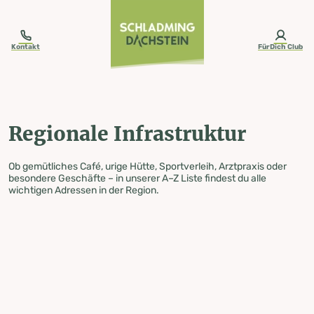
table-of-content.title
Regionale Infrastruktur
Zum Inhalt springen
Zum Inhaltsverzeichnis springen
Zur Navigation springen
Kontakt
FürDich Club
Regionale Infrastruktur
Ob gemütliches Café, urige Hütte, Sportverleih, Arztpraxis oder
besondere Geschäfte – in unserer A–Z Liste findest du alle
wichtigen Adressen in der Region.