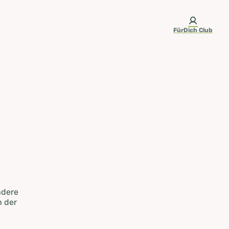
FürDich Club
ndere
n der