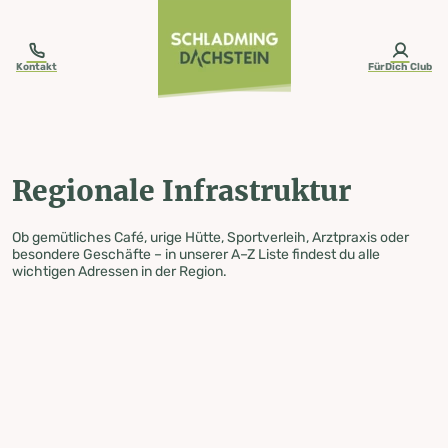
table-of-content.title
Regionale Infrastruktur
Zum Inhalt springen
Zum Inhaltsverzeichnis springen
Zur Navigation springen
Kontakt
FürDich Club
Regionale Infrastruktur
Ob gemütliches Café, urige Hütte, Sportverleih, Arztpraxis oder
besondere Geschäfte – in unserer A–Z Liste findest du alle
wichtigen Adressen in der Region.