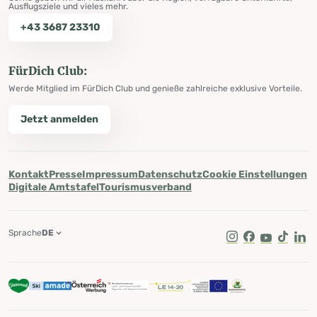
Ausflugsziele und vieles mehr.
+43 3687 23310
FürDich Club:
Werde Mitglied im FürDich Club und genieße zahlreiche exklusive Vorteile.
Jetzt anmelden
Kontakt
Presse
Impressum
Datenschutz
Cookie Einstellungen
Digitale Amtstafel
Tourismusverband
Sprache
DE
Instagram
Facebook
Youtube
Tik Tok
Lin