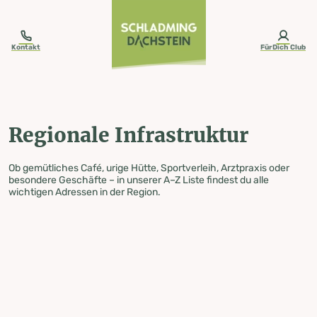
table-of-content.title
Regionale Infrastruktur
Zum Inhalt springen
Zum Inhaltsverzeichnis springen
Zur Navigation springen
Kontakt
FürDich Club
Regionale Infrastruktur
Ob gemütliches Café, urige Hütte, Sportverleih, Arztpraxis oder
besondere Geschäfte – in unserer A–Z Liste findest du alle
wichtigen Adressen in der Region.