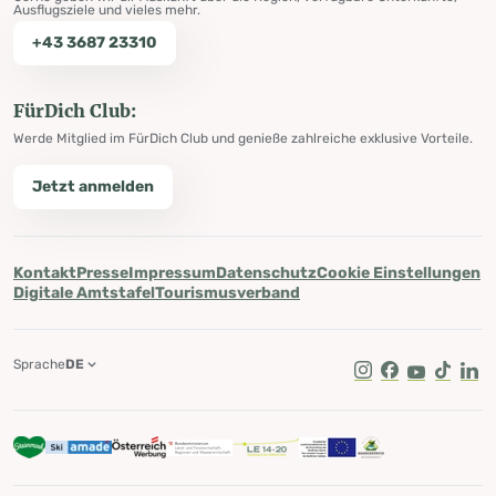
Ausflugsziele und vieles mehr.
+43 3687 23310
FürDich Club:
Werde Mitglied im FürDich Club und genieße zahlreiche exklusive Vorteile.
Jetzt anmelden
Kontakt
Presse
Impressum
Datenschutz
Cookie Einstellungen
Digitale Amtstafel
Tourismusverband
Sprache
DE
Instagram
Facebook
Youtube
Tik Tok
Lin