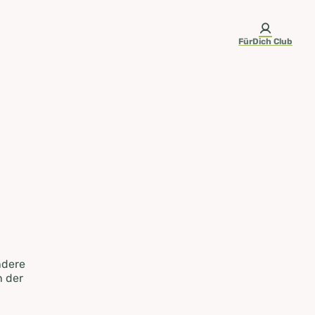
FürDich Club
ndere
n der