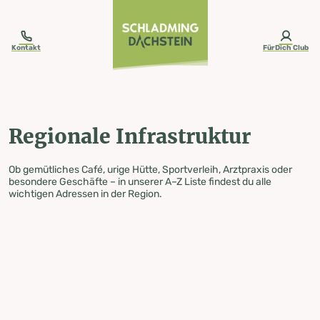
table-of-content.title
Regionale Infrastruktur
Zum Inhalt springen
Zum Inhaltsverzeichnis springen
Zur Navigation springen
Kontakt
FürDich Club
Regionale Infrastruktur
Ob gemütliches Café, urige Hütte, Sportverleih, Arztpraxis oder
besondere Geschäfte – in unserer A–Z Liste findest du alle
wichtigen Adressen in der Region.