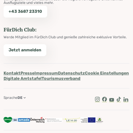
Ausflugsziele und vieles mehr.
+43 3687 23310
FürDich Club:
Werde Mitglied im FürDich Club und genieße zahlreiche exklusive Vorteile.
Jetzt anmelden
Kontakt
Presse
Impressum
Datenschutz
Cookie Einstellungen
Digitale Amtstafel
Tourismusverband
Sprache
DE
Instagram
Facebook
Youtube
Tik Tok
Lin